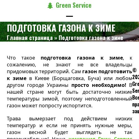
Skip
Green Service
to
content
Open
Close
ПОДГОТОВКА ГАЗОНА К ЗИМЕ
mobile
mobile
Главная страница
»
Подготовка газона к зиме
menu
menu
Что такое
подготовка газона к зиме
, к
сожалению, не знают не все владельцы
©
придомовых территорий. Сам
газон подготовить
20
к зиме
в Киеве (Борщаговка, Буча) или любом
Gr
другом городе Украины
просто необходимо!
В
Ser
нашей стране могут быть достаточно низкие
Вс
температуры зимой, поэтому неподготовленный
пр
газон может попросту испортится.
за
Трава вымерзает под действием низких
температур и если не принять нужные меры,
газон весной будет выглядеть не так