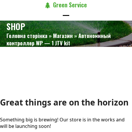
Skip
Green Service
to
content
Open
Close
SHOP
mobile
mobile
Головна сторінка
»
Магазин
»
Автономнный
menu
menu
контроллер WP — 1 JTV kit
Skip
to
content
Great things are on the horizon
Something big is brewing! Our store is in the works and
will be launching soon!